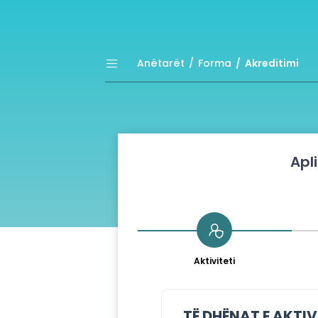
Anëtarët
Forma
Akreditimi
Apl
Aktiviteti
TË DHËNAT E AKTIV