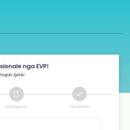
esionale nga EVP!
 hapin tjetër
Referencat
Përfundimi